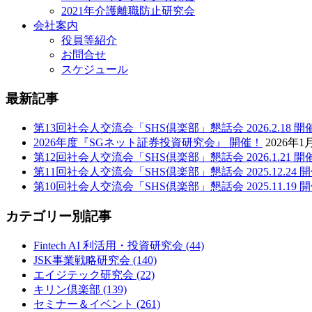
2021年介護離職防止研究会
会社案内
役員等紹介
お問合せ
スケジュール
最新記事
第13回社会人交流会「SHS倶楽部」懇話会 2026.2.18 開
2026年度『SGネット証券投資研究会』 開催！
2026年1
第12回社会人交流会「SHS倶楽部」懇話会 2026.1.21 開
第11回社会人交流会「SHS倶楽部」懇話会 2025.12.24 
第10回社会人交流会「SHS倶楽部」懇話会 2025.11.19 
カテゴリー別記事
Fintech AI 利活用・投資研究会
(44)
JSK事業戦略研究会
(140)
エイジテック研究会
(22)
キリン倶楽部
(139)
セミナー＆イベント
(261)