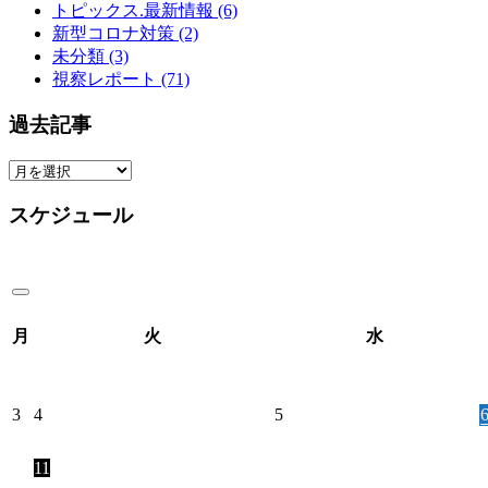
トピックス.最新情報
(6)
新型コロナ対策
(2)
未分類
(3)
視察レポート
(71)
過去記事
過
去
スケジュール
記
事
月
火
水
3
4
5
11