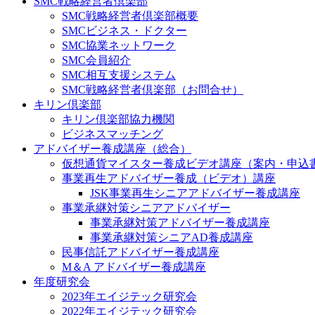
SMC戦略経営者倶楽部
SMC戦略経営者倶楽部概要
SMCビジネス・ドクター
SMC協業ネットワーク
SMC会員紹介
SMC相互支援システム
SMC戦略経営者倶楽部（お問合せ）
キリン倶楽部
キリン倶楽部協力機関
ビジネスマッチング
アドバイザー養成講座（総合）
仮想通貨マイスター養成ビデオ講座（案内・申込
事業再生アドバイザー養成（ビデオ）講座
JSK事業再生シニアアドバイザー養成講座
事業承継対策シニアアドバイザー
事業承継対策アドバイザー養成講座
事業承継対策シニアAD養成講座
民事信託アドバイザー養成講座
M＆A アドバイザー養成講座
年度研究会
2023年エイジテック研究会
2022年エイジテック研究会