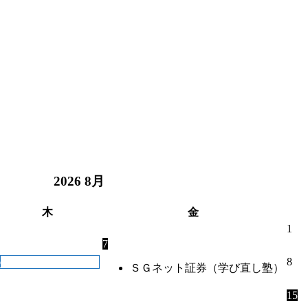
2026
8月
木
金
1
7
6
8
ＳＧネット証券（学び直し塾）
15