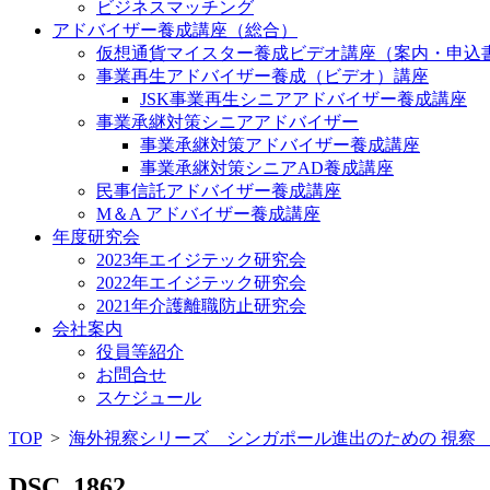
ビジネスマッチング
アドバイザー養成講座（総合）
仮想通貨マイスター養成ビデオ講座（案内・申込
事業再生アドバイザー養成（ビデオ）講座
JSK事業再生シニアアドバイザー養成講座
事業承継対策シニアアドバイザー
事業承継対策アドバイザー養成講座
事業承継対策シニアAD養成講座
民事信託アドバイザー養成講座
M＆A アドバイザー養成講座
年度研究会
2023年エイジテック研究会
2022年エイジテック研究会
2021年介護離職防止研究会
会社案内
役員等紹介
お問合せ
スケジュール
TOP
>
海外視察シリーズ シンガポール進出のための 視察 2013
DSC_1862