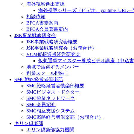
海外視察進出支援
海外視察シリーズ（ビデオ、youtube_URL
相談依頼
BFCA書籍案内
BFCA会員著書案内
JSK事業戦略研究会
JSK事業戦略研究会概要
JSK事業戦略研究会（お問合せ）
VCM仮想通貨経営研究会
仮想通貨マイスター養成ビデオ講座（申込書
地域で活躍するメンバー
創業スクール開催！
SMC戦略経営者倶楽部
SMC戦略経営者倶楽部概要
SMCビジネス・ドクター
SMC協業ネットワーク
SMC会員紹介
SMC相互支援システム
SMC戦略経営者倶楽部（お問合せ）
キリン倶楽部
キリン倶楽部協力機関