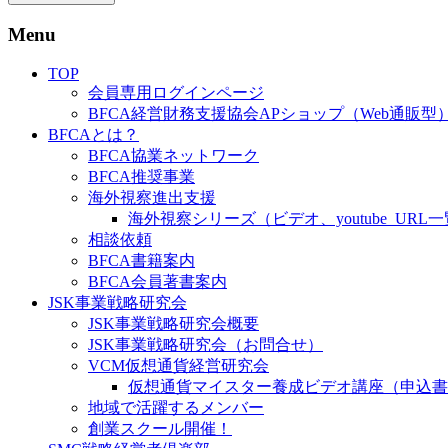
Menu
TOP
会員専用ログインページ
BFCA経営財務支援協会APショップ（Web通販型
BFCAとは？
BFCA協業ネットワーク
BFCA推奨事業
海外視察進出支援
海外視察シリーズ（ビデオ、youtube_URL
相談依頼
BFCA書籍案内
BFCA会員著書案内
JSK事業戦略研究会
JSK事業戦略研究会概要
JSK事業戦略研究会（お問合せ）
VCM仮想通貨経営研究会
仮想通貨マイスター養成ビデオ講座（申込書
地域で活躍するメンバー
創業スクール開催！