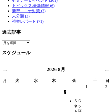
セミナー＆イベント
(261)
トピックス.最新情報
(6)
新型コロナ対策
(2)
未分類
(3)
視察レポート
(71)
過去記事
過
去
スケジュール
記
事
2026
8月
月
火
水
木
金
土
日
1
2
7
ＳＧ
ネッ
ト証