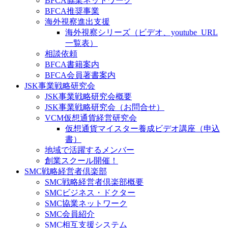
BFCA協業ネットワーク
BFCA推奨事業
海外視察進出支援
海外視察シリーズ（ビデオ、youtube_URL
一覧表）
相談依頼
BFCA書籍案内
BFCA会員著書案内
JSK事業戦略研究会
JSK事業戦略研究会概要
JSK事業戦略研究会（お問合せ）
VCM仮想通貨経営研究会
仮想通貨マイスター養成ビデオ講座（申込
書）
地域で活躍するメンバー
創業スクール開催！
SMC戦略経営者倶楽部
SMC戦略経営者倶楽部概要
SMCビジネス・ドクター
SMC協業ネットワーク
SMC会員紹介
SMC相互支援システム