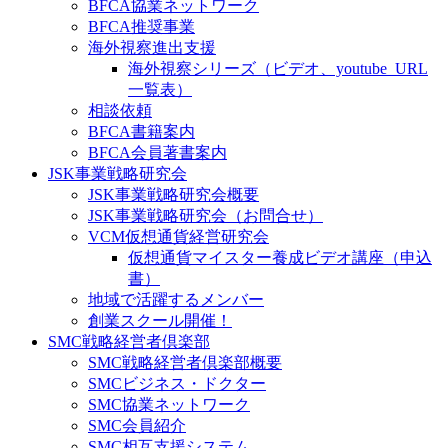
BFCA協業ネットワーク
BFCA推奨事業
海外視察進出支援
海外視察シリーズ（ビデオ、youtube_URL
一覧表）
相談依頼
BFCA書籍案内
BFCA会員著書案内
JSK事業戦略研究会
JSK事業戦略研究会概要
JSK事業戦略研究会（お問合せ）
VCM仮想通貨経営研究会
仮想通貨マイスター養成ビデオ講座（申込
書）
地域で活躍するメンバー
創業スクール開催！
SMC戦略経営者倶楽部
SMC戦略経営者倶楽部概要
SMCビジネス・ドクター
SMC協業ネットワーク
SMC会員紹介
SMC相互支援システム