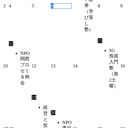
券
3
4
5
6
8
9
（学
び直
し
塾）
15
11
SG
NPO
投資
関西
入門
プロ
10
12
13
14
16
塾
セミ
（第
＆例
2土
会
曜）
19
経
20
営
と
NPO
投
東日