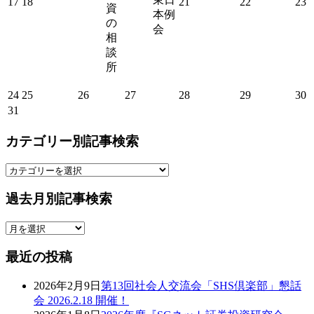
17
18
21
22
23
資
本例
の
会
相
談
所
24
25
26
27
28
29
30
31
カテゴリー別記事検索
カ
テ
過去月別記事検索
ゴ
リ
過
ー
去
別
最近の投稿
月
記
別
事
2026年2月9日
第13回社会人交流会「SHS倶楽部」懇話
記
検
会 2026.2.18 開催！
事
索