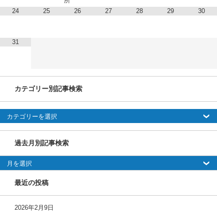
所
24
25
26
27
28
29
30
31
カテゴリー別記事検索
カ
テ
ゴ
リ
ー
過去月別記事検索
別
記
事
検
過去月別記事検索
索
最近の投稿
2026年2月9日