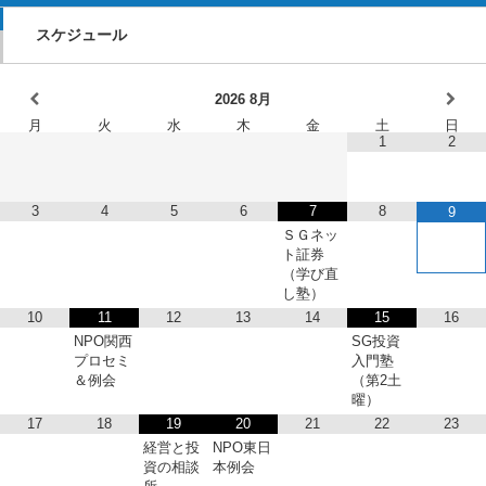
スケジュール
2026
8月
月
火
水
木
金
土
日
1
2
3
4
5
6
7
8
9
ＳＧネッ
ト証券
（学び直
し塾）
10
11
12
13
14
15
16
NPO関西
SG投資
プロセミ
入門塾
＆例会
（第2土
曜）
17
18
19
20
21
22
23
経営と投
NPO東日
資の相談
本例会