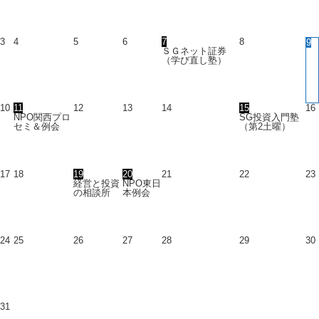
3
4
5
6
7
8
9
ＳＧネット証券
（学び直し塾）
10
11
12
13
14
15
16
NPO関西プロ
SG投資入門塾
セミ＆例会
（第2土曜）
17
18
19
20
21
22
23
経営と投資
NPO東日
の相談所
本例会
24
25
26
27
28
29
30
31