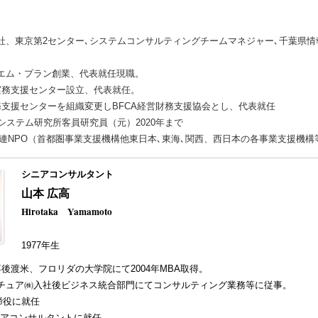
KC入社、東京第2センター､システムコンサルティングチームマネジャー､千葉県
ム・エム・プラン創業、代表就任現職。
＆A実務支援センター設立、代表就任。
A実務支援センターを組織変更しBFCA経営財務支援協会とし、代表就任
税経システム研究所客員研究員（元）2020年まで
関連NPO（首都圏事業支援機構他東日本､東海､関西、西日本の各事業支援機
シニアコンサルタント
山本 広高
Hirotaka Yamamoto
1977年生
後渡米、フロリダの大学院にて2004年MBA取得。
センチュア㈱入社後ビジネス統合部門にてコンサルティング業務等に従事。
取締役に就任
シニアコンサルタントに就任