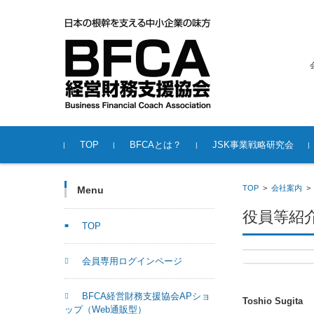
会計事務所の「商
コンテンツに移動
TOP
BFCAとは？
JSK事業戦略研究会
会員専用ログインページ
BFCA経営財務支援協会AP
BFCA協業ネットワーク
BFCA推奨事業
海外視察進出支援
相談依頼
BFCA書籍案内
BFCA会員著書案内
JSK事業戦略研究会概要
JSK事業戦略研究会（お問
VCM仮想通貨経営研究会
地域で活躍するメンバー
創業スクール開催！
海外視察シリ
TOP
>
会社案内
Menu
ショップ（Web通販型）
合せ）
オ、youtube
役員等紹
TOP
会員専用ログインページ
BFCA経営財務支援協会APショ
Toshio Sugita
ップ（Web通販型）