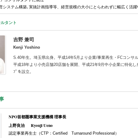
営システム構築､実抜計画指導等、経営規模の大小にとらわれずに幅広く活躍
サルタント
吉野 兼司
Kenji Yoshino
S.40年生。埼玉県出身。平成14年5月より企業/事業再生・FCコン
平成18年より小売店舗20店舗を展開、平成21年9月中小企業に特化した
ﾌﾟを設立。
事
NPO首都圏事業支援機構 理事長
上野良治
Ryouji Ueno
認定事業再生士（CTP：Certified Turnaround Professional）