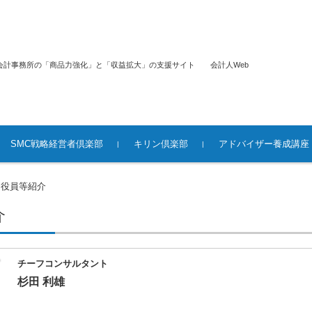
品力強化」と「収益拡大」の支援サイト 会計人Web
SMC戦略経営者倶楽部
キリン倶楽部
アドバイザー養成講座
ーズ（ビデ
SMC戦略経営者倶楽部概要
SMCビジネス・ドクター
SMC協業ネットワーク
SMC会員紹介
SMC相互支援システム
SMC戦略経営者倶楽部（お
仮想通貨マイスター養成ビ
キリン倶楽部協力機関
ビジネスマッチング
仮想通貨マイスター養成
事業再生アドバイザー養
事業承継対策シニアアド
民事信託アドバイザー養
M＆A アドバイザー養成
役員等紹介
>
_URL一覧表）
問合せ）
デオ講座（申込書）
デオ講座（案内・申込書
（ビデオ）講座
イザー
講座
介
チーフコンサルタント
杉田 利雄