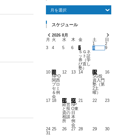
過去記事
スケジュール
2026
8月
月
火
水
木
金
土
日
1
2
3
4
5
6
7
9
8
ＳＧネ
ット証
券（学
び直し
塾）
10
11
12
13
14
15
16
NPO
SG投
関西
資入門
プロ
塾（第
セミ
2土
＆例
曜）
会
17
18
19
20
21
22
23
経営
NP
と投
O東
資の
日
相談
本
所
例
会
24
25
26
27
28
29
30
31