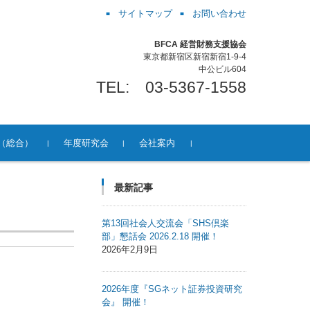
サイトマップ
お問い合わせ
BFCA 経営財務支援協会
東京都新宿区新宿新宿1-9-4
中公ビル604
TEL: 03-5367-1558
（総合）
年度研究会
会社案内
ビ
成
バ
成
講座
JSK事業再生シニアアドバ
事業承継対策アドバイザー
事業承継対策シニアAD養成
2023年エイジテック研究会
2022年エイジテック研究会
2021年介護離職防止研究会
役員等紹介
お問合せ
スケジュール
最新記事
）
イザー養成講座
養成講座
講座
第13回社会人交流会「SHS倶楽
部」懇話会 2026.2.18 開催！
2026年2月9日
2026年度『SGネット証券投資研究
会』 開催！