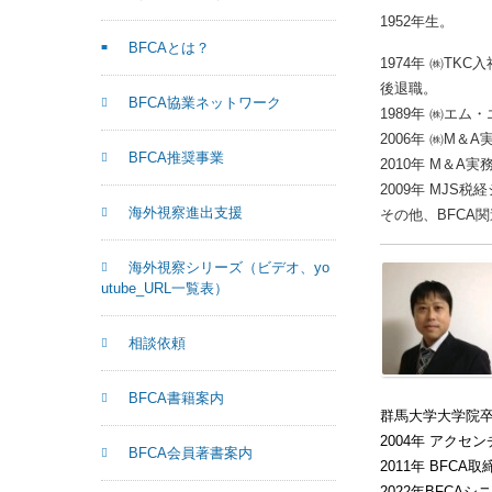
1952年生。
BFCAとは？
1974年 ㈱T
後退職。
BFCA協業ネットワーク
1989年 ㈱エ
2006年 ㈱M
BFCA推奨事業
2010年 M＆
2009年 MJS
海外視察進出支援
その他、BFCA
海外視察シリーズ（ビデオ、yo
utube_URL一覧表）
相談依頼
BFCA書籍案内
群馬大学大学院卒
2004年 アク
BFCA会員著書案内
2011年 BFCA
2022年BFCA