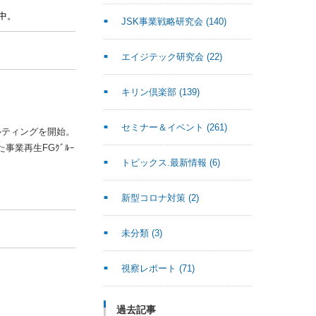
中。
JSK事業戦略研究会
(140)
エイジテック研究会
(22)
キリン倶楽部
(139)
セミナー＆イベント
(261)
サルティングを開始。
事業再生FGｸﾞﾙｰ
トピックス.最新情報
(6)
新型コロナ対策
(2)
未分類
(3)
視察レポート
(71)
過去記事