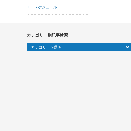
スケジュール
カテゴリー別記事検索
カ
テ
ゴ
リ
ー
別
記
事
検
索